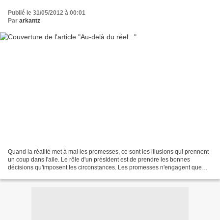
Publié le 31/05/2012 à 00:01
Par
arkantz
Quand la réalité met à mal les promesses, ce sont les illusions qui prennent
un coup dans l'aile. Le rôle d'un président est de prendre les bonnes
décisions qu'imposent les circonstances. Les promesses n'engagent que
ceux qui les écoutent. Et s'ils sont...