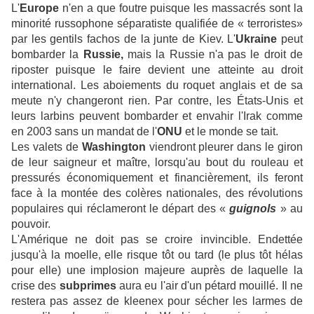
L'
Europe
n'en a que foutre puisque les massacrés sont la
minorité russophone séparatiste qualifiée de « terroristes»
par les gentils fachos de la junte de Kiev. L'
Ukraine
peut
bombarder la
Russie,
mais la Russie n'a pas le droit de
riposter puisque le faire devient une atteinte au droit
international. Les aboiements du roquet anglais et de sa
meute n'y changeront rien. Par contre, les États-Unis et
leurs larbins peuvent bombarder et envahir l'Irak comme
en 2003 sans un mandat de l'
ONU
et le monde se tait.
Les valets de
Washington
viendront pleurer dans le giron
de leur saigneur et maître, lorsqu'au bout du rouleau et
pressurés économiquement et financièrement, ils feront
face à la montée des colères nationales, des révolutions
populaires qui réclameront le départ des «
guignols
» au
pouvoir.
L'Amérique ne doit pas se croire invincible. Endettée
jusqu'à la moelle, elle risque tôt ou tard (le plus tôt hélas
pour elle) une implosion majeure auprès de laquelle la
crise des
subprimes
aura eu l'air d'un pétard mouillé. Il ne
restera pas assez de kleenex pour sécher les larmes de