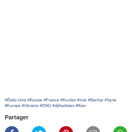
#États-Unis
#Russie
#France
#Kurdes
#Irak
#Bachar
#Syrie
#Europe
#Ukraine
#ONU
#djihadistes
#Kiev
Partager