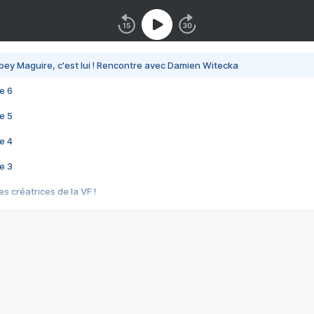
bey Maguire, c'est lui ! Rencontre avec Damien Witecka
e 6
e 5
e 4
e 3
s créatrices de la VF !
e 2
e 1
e Mektoub My Love arrive enfin ! Rencontre avec Shaïn Boumedine et Sal
i : après Toni en famille