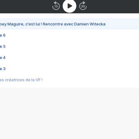
bey Maguire, c'est lui ! Rencontre avec Damien Witecka
e 6
e 5
e 4
e 3
s créatrices de la VF !
e 2
e 1
e Mektoub My Love arrive enfin ! Rencontre avec Shaïn Boumedine et Sal
i : après Toni en famille
elle réalise le bouleversant Dites lui que je l'aime