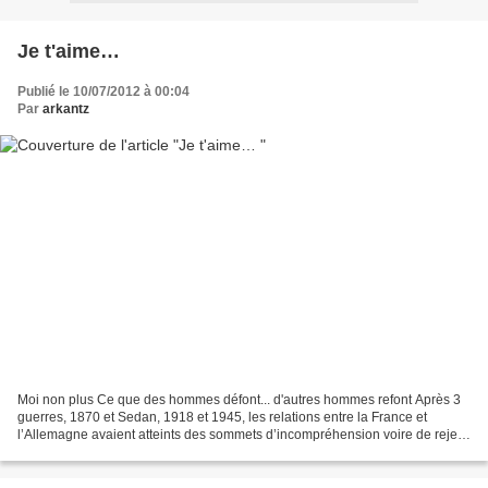
Je t'aime…
Publié le 10/07/2012 à 00:04
Par
arkantz
Moi non plus Ce que des hommes défont... d'autres hommes refont Après 3
guerres, 1870 et Sedan, 1918 et 1945, les relations entre la France et
l’Allemagne avaient atteints des sommets d’incompréhension voire de rejet
mutuel. La traversée des villages...