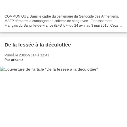
COMMUNIQUE Dans le cadre du centenaire du Génocide des Arméniens,
MAFP démarre la campagne de collecte de sang avec l’Établissement
Français du Sang Ile-de-France (EFS IdF) du 24 avril au 3 mai 2015. Cette
initiative, conçue depuis plus d’un an, est loin...
De la fessée à la déculottée
Publié le 23/05/2014 à 12:43
Par
arkantz