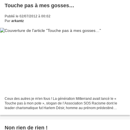
Touche pas à mes gosses…
Publié le 02/07/2012 à 00:02
Par
arkantz
Ceux des autres je m'en fous ! La génération Mitterrand avait lancé le «
Touche pas à mon pote », slogan de l’Association SOS Racisme dont le
leader charismatique fut Harlem Désir, homme au prénom prédestiné
puisque son prénom nous renvoyait dans le célèbre...
Non rien de rien !