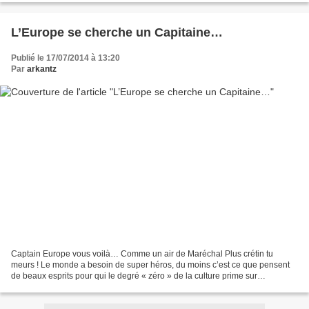
L’Europe se cherche un Capitaine…
Publié le 17/07/2014 à 13:20
Par
arkantz
Captain Europe vous voilà… Comme un air de Maréchal Plus crétin tu
meurs ! Le monde a besoin de super héros, du moins c’est ce que pensent
de beaux esprits pour qui le degré « zéro » de la culture prime sur
l’intelligence. À l’heure où l’intelligence...