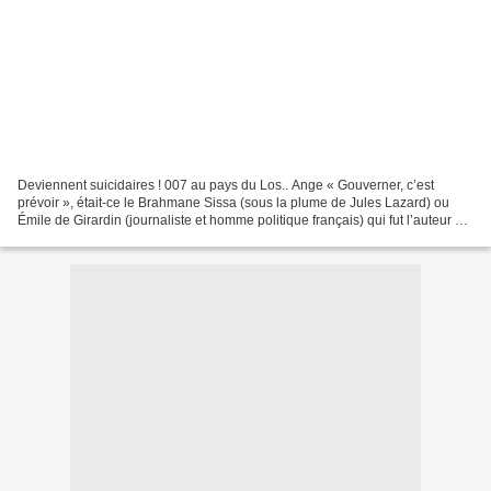
Deviennent suicidaires ! 007 au pays du Los.. Ange « Gouverner, c’est
prévoir », était-ce le Brahmane Sissa (sous la plume de Jules Lazard) ou
Émile de Girardin (journaliste et homme politique français) qui fut l’auteur de
cette citation. À vrai dire,...