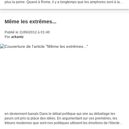
plus la peine. Quand à Rome, il y a longtemps que les amphores sont à la
mer, du moins au fond. Et puis,...
Même les extrêmes...
Publié le 11/06/2012 à 01:40
Par
arkantz
en deviennent banals Dans le débat politique qui vire au déballage les
peurs ont pris la place des idées. En argumentant sur ces premières, les
tribuns modernes que sont nos politiques utilisent les émotions de l'électeur
plus que sa raison ou sa réflexion....