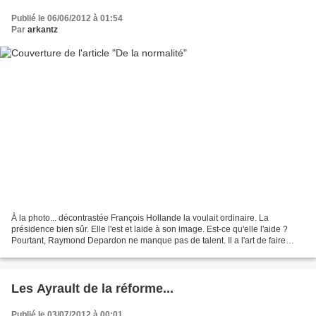
Publié le 06/06/2012 à 01:54
Par
arkantz
À la photo... décontrastée François Hollande la voulait ordinaire. La
présidence bien sûr. Elle l'est et laide à son image. Est-ce qu'elle l'aide ?
Pourtant, Raymond Depardon ne manque pas de talent. Il a l'art de faire
passer une émotion dans un cliché....
Les Ayrault de la réforme...
Publié le 03/07/2012 à 00:01