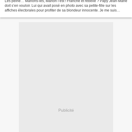
Les peine… Marions-les, Marion l’est ! Franche et rebelle ? Papy Jean-Marie
doit s’en vouloir. Lui qui avait posé en photo avec sa petite-fille sur les
affiches électorales pour profiter de sa blondeur innocente. Je me suis
d’ailleurs toujours demandé...
Publicité