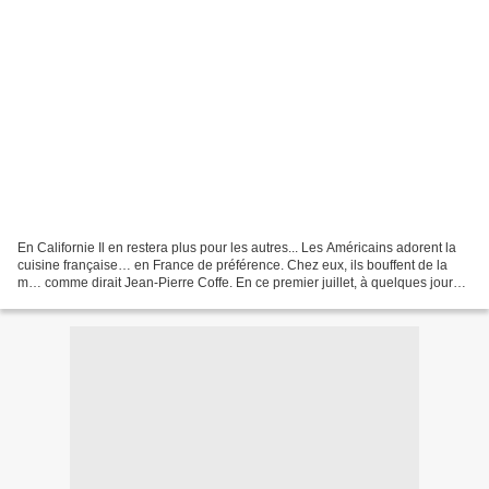
En Californie Il en restera plus pour les autres... Les Américains adorent la
cuisine française… en France de préférence. Chez eux, ils bouffent de la
m… comme dirait Jean-Pierre Coffe. En ce premier juillet, à quelques jours
de la fête nationale, la...