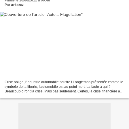
Publié le 16/06/2012 à 00:48
Par
arkantz
Crise oblige, l'industrie automobile souffre ! Longtemps présentée comme le
symbole de la liberté, l'automobile est au point mort. La faute à qui ?
Beaucoup diront la crise. Mais pas seulement. Certes, la crise financière a
rendu les banques encore plus...