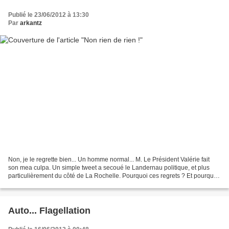
Publié le 23/06/2012 à 13:30
Par
arkantz
Non, je le regrette bien... Un homme normal... M. Le Président Valérie fait
son mea culpa. Un simple tweet a secoué le Landernau politique, et plus
particulièrement du côté de La Rochelle. Pourquoi ces regrets ? Et pourquoi
si tardifs ? On ne regrette...
Auto... Flagellation