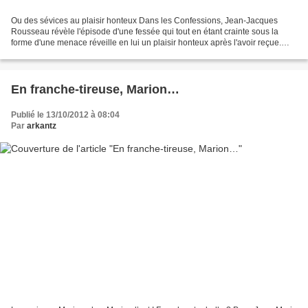
Ou des sévices au plaisir honteux Dans les Confessions, Jean-Jacques
Rousseau révèle l'épisode d'une fessée qui tout en étant crainte sous la
forme d'une menace réveille en lui un plaisir honteux après l'avoir reçue.
Était-ce parce que celle qui la lui...
En franche-tireuse, Marion…
Publié le 13/10/2012 à 08:04
Par
arkantz