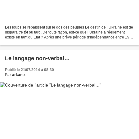
Les loups se repaissent sur le dos des peuples Le destin de l’Ukraine est de
disparaitre tôt ou tard. De toute façon, est-ce que l’Ukraine a réellement
existé en tant qu’État ? Après une brève période d’Indépendance entre 1917
et 1920, c’est sous le statut...
Le langage non-verbal…
Publié le 21/07/2014 à 08:30
Par
arkantz