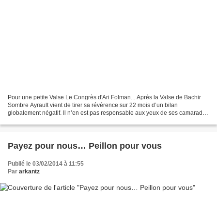
Pour une petite Valse Le Congrès d'Ari Folman... Après la Valse de Bachir
Sombre Ayrault vient de tirer sa révérence sur 22 mois d’un bilan
globalement négatif. Il n’en est pas responsable aux yeux de ses camarades
socialo-bobos qui pointent du doigt...
Payez pour nous… Peillon pour vous
Publié le 03/02/2014 à 11:55
Par
arkantz