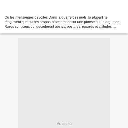
Ou les mensonges dévoilés Dans la guerre des mots, la plupart ne
réagissent que sur les propos, s’acharnant sur une phrase ou un argument.
Rares sont ceux qui décoderont gestes, postures, regards et attitudes.
Coupez le son et observez les interlocuteurs....
Publicité