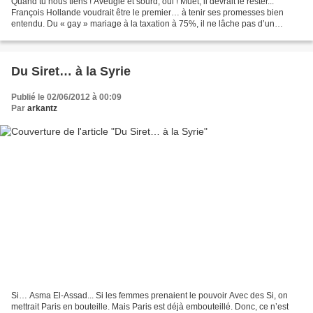
Quand tu nous tiens ! Aveugle et sourd, oui ! Muet, il devrait le rester...
François Hollande voudrait être le premier… à tenir ses promesses bien
entendu. Du « gay » mariage à la taxation à 75%, il ne lâche pas d’un
pouce. Avoir divisé la France sur...
Du Siret… à la Syrie
Publié le 02/06/2012 à 00:09
Par
arkantz
Si… Asma El-Assad... Si les femmes prenaient le pouvoir Avec des Si, on
mettrait Paris en bouteille. Mais Paris est déjà embouteillé. Donc, ce n’est